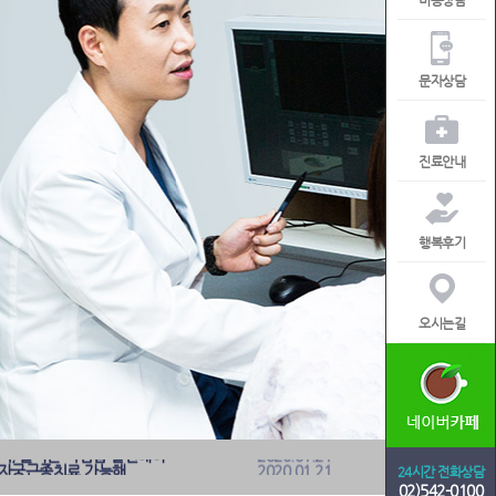
비용상담
문자상담
진료안내
행복후기
오시는길
여성의 적! 자궁근종, 하이푸치료로 부담 없이 확실하게 치료하자
2017.03.16
 것을 선택하는 것이 중요해
2020.01.21
여성성형으로 개선할 수 있어
2020.01.21
원인, 여성성형 숙련도 갖춘 의료진 선택
2020.01.21
비, 올바른 피임법 실천해야
2020.01.21
 자궁근종치료 가능해
2020.01.21
24시간 전화상담
 위해서는 산부인과 성병검사 필요
2020.01.21
02)542-0100