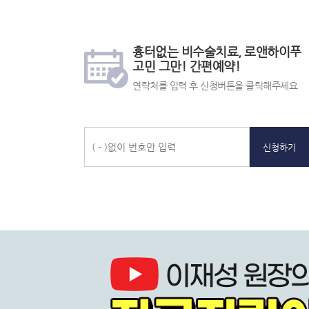
[2017] 수도권 서남부 부인종양 연구
동
도
이
동,
[2017] 제 25회 AOCOG 하이푸 최
게
게
[2017] 국제 비침습학회 심포지엄 하
언
시
시
푸
[2016] 제2차 대한치료초음파학회 
상
간
실
상
론
판
판
[2016] 102차대한산부인과학회 학술
편
시
담
담
영
영
보
시
흉터없는 비수술치료, 로앤하이푸
[2015] 제2차 양쯔미세침습학회 비
예
간
전
신
역
역
도
고민 그만! 간편예약!
약
상
화
[2015] 제21회 FIGO국제산부인과학회
술
청
게
담
번
[2015] 제11회 미즈메디병원 심포지엄
영
연락처를 입력 후 신청버튼을 클릭해주세요
접
호,
시
[2015] 대만 CFOG 학회 HIFU발표
역
[2015] 제101회 대한산부인과 학회 H
수
카
판
[2015] 일본 ACTA 학회 HIFU발표
게
톡
영
[2015] 대만 산부인과학회 HIFU발표
시
상
[2014] 제8회 ‘大家’초음파 치료포럼
역
판
담,
[2014] 제100회 대한산부인과 학회 H
리
비
[2014] 대만 미세침습 복강경 학회 HI
신청하기
스
용
[2013] 제1차 양쯔국제미세침습 비침
트
상
[2013] 제99회 대한산부인과 학회 HI
[2012] 제98회 대한산부인과 학회 HI
담,
[2023] 중국 충칭 ISMINIM 국제비
문
자
상
담
바
로
가
기