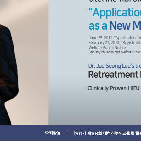
하
이
푸
치
료,
하
이
푸,
하
이
푸
[2012] 제98회 대한산부인과 학회 HI
비
[2023] 중국 충칭 ISMINIM 국제비
[2021] 제107차 대한산부인과학회 
용,
[2018] 제104회 대한산부인과학회 
학
학
언
[2018] 수도권 서남부 부인종양 연구
회
론
학회활동
[2017] 제103회 대한산부인과학회 
하
회
[2017] 제3회 국제미세침습학회 이사
활
보
활