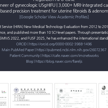
감기만큼 흔히 발병
oneer of gynecologic USgHIFU | 3,000+ MRI-integrated ca
가임기 여성들이 주의
based precision treatment for uterine fibroids & adenom
일교차 심한 환절기,
하이푸로 자궁근종 
[Google Scholar View Academic Profiles]
안전한 여성성형, 의
자궁근종, 비침습적
‘임신중절수술’ 막
 Service (HIRA) New Medical Technology Evaluation from 2012 to 2013
점점 연령대 낮아지는
하이푸치료, 자궁 보
nce, and published more than 10 SCI-level papers. Through presentatio
여성성형, 구체적인 
여성성형, 구체적인 
SMIVS 2022, and FUSF 2025, he has enhanced the international stand
수술이 아닌 하이푸,
ORCID |
https://orcid.org/0000-0002-3988-1496
요실금증상 악화 방지
임신중절수술 막기 
Main PubMed Paper |
https://pubmed.ncbi.nlm.nih.gov/26072367
여성성형, 의료기관
자궁근종 절제와 적
Patient Community |
https://cafe.naver.com/imcnetworks
다양한 피임 종류. 
Blog |
https://blog.naver.com/flareljs
자궁근종증상, 노하
봄나들이 방해하는 
자궁근종 치료로 수
자궁근종 치료, 수술
여성질환의 원인, 
자궁근종, 비수술적
'질염' 방치하면 합병
해마다 증가하는 자궁
웨딩검진으로 바람직
성병증상 가볍다고 안