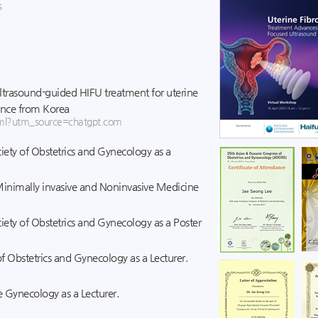
삶의 질 떨어뜨리는 
s
여성질환 개선하는 
자궁근종 하이푸 치
건강한 임신의 시작은
요실금, 본인에게 
하이푸 치료, 자궁근
쉽지 않은 임신중절,
만성질염 고민, 여성
ltrasound-guided HIFU treatment for uterine
ence from Korea
하이푸치료, 떠오르
html?utm_source=chatgpt.com
추위에 악화되는 ‘여
겨울철 커지는 요실금
ety of Obstetrics and Gynecology as a
임신초기증상 알아둔
여성성형, 건강 개선
Minimally invasive and Noninvasive Medicine
'임신초기증상'...
하이푸치료, 자궁을
자궁근종, 하이푸 시
여성요실금, 증상이
ety of Obstetrics and Gynecology as a Poster
원치 않는 임신 막기 
자궁근종, 하이푸 시
'여성성형', 여성질
 Obstetrics and Gynecology as a Lecturer.
자궁근종치료 하이푸
e Gynecology as a Lecturer.
자궁근종 치료, 수술