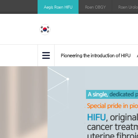
이
Aegis Roen HIFU
Roen OBGY
Roen Urolog
지
스
로
앤
하
Pioneering the introduction of HIFU
이
메
푸,
인
롤
자
링
궁
배
너
근
종
치
료,