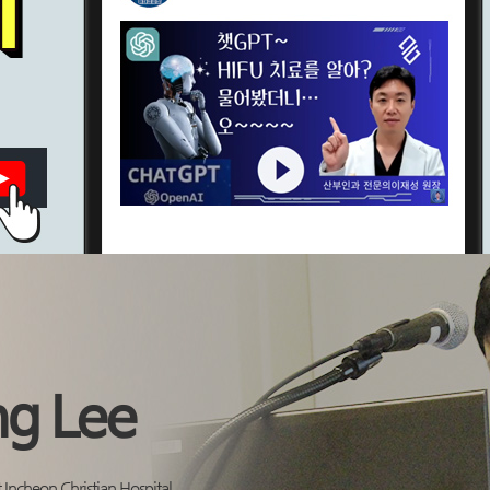
임신 전 피임법 실천
감염되는 경로가 다양
자궁근종치료 20대
발생 연령층 넓어지는
만성질염 고민 여성
자궁근종, 하이푸로 
휴가 후 급증하는 질
여성성형, 재수술 
질염, 올바르게 대처 
자궁근종 하이푸로 
여성질환 개선 돕는
여성검진 가을철 환
여성질환으로 인해 
여성성형 ... 경험
여름철 기승하는 질
원치 않는 임신 예방
질염과 같은 여성질환
잦은 질염 재발, 여
자궁근종치료 수술이
여성질환 치료를 위한
올바른 피임, 원치 
ng Lee
임신중절 막을 수 
자궁근종치료, 하이푸
많은 여성의 고민 요
Incheon Christian Hospital