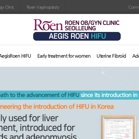
y Clinic
Roen Vaginoplasty
Comm
AegisRoen HIFU
Early treatment for women
Uterine Fibroid
Ad