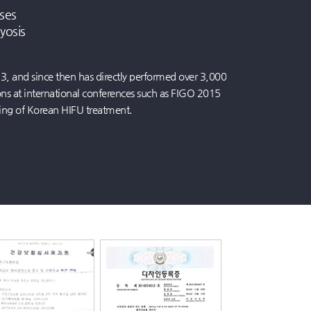
봄나들이가 두려운 요실금... '요실금수술' 통해 적합한 치료 시행해야
2019.05.07
되는 질염, 방치하면 골반염으로 이어져
2019.05.07
ses
해야 할 ‘자궁근종’…어떤 증상?
2019.05.07
yosis
 요실금 해결 필요해
2019.05.07
치료 부담 줄인다
2019.05.07
료진 및 병원 선택에 신중해야
2019.05.07
 치료법 하이푸로 개선 가능해
2019.05.07
으려면 산부인과 통해 피임법 숙지해야
2019.04.04
, and since then has directly performed over 3,000
 ‘자궁근종’, 정밀한 검진 필수
2019.04.04
존한 채 '자궁근종' 제거 가능해
2019.04.02
ns at international conferences such as FIGO 2015
계획 중요
2019.04.02
계획 중요
2019.04.02
ing of Korean HIFU treatment.
 자궁근종 치료 방법으로 주목
2019.04.02
, 전문의와 상담 중요해
2019.04.02
위한 올바른 피임법
2019.04.02
 선택에 신중 기해야
2019.04.02
출 없이 비수술적으로 치료 가능
2019.04.02
올바르게 숙지하고 이용하는 것이 중요
2019.04.02
우 갖춘 의료진이 치료해야 효과적
2019.04.02
원치 않는 임신 막는 '사후피임약'... 부작용, 복용법 제대로 알아야
2019.04.02
요실금, 제때 치료받아야 해
2019.04.02
술이 아닌 방법이 주목
2019.04.02
여성질환 개선 도움 '여성성형', 충분한 경험 갖춘 의료진 선택해야
2019.04.02
이 아닌 방법인 하이푸가 대안될 수 있어
2019.04.02
여성성형으로 해결 가능해
2019.04.02
 치료의 특징과 주의점은?
2019.04.02
증 발생해... 산부인과 치료 필수
2019.03.15
여성 요실금 증상에 따라 치료 방법 달라져…의료진과의 사전 상담 중요해
2019.03.15
근종, 하이푸치료가 대안 될 수 있을까.
2019.03.15
자궁근종 미혼여성 사이에서 급증…흉터 없이 받는 비침습적 치료 방법에 주목
2019.03.14
한 2세 계획 세워야
2019.03.14
심할 수 없어… 정확한 검사 후 치료 중요
2019.03.14