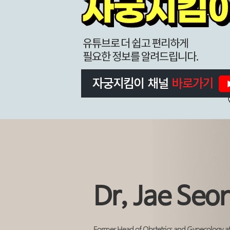
Dr, Jae Seo
Former Head of Obstetrics and Gynecology at 