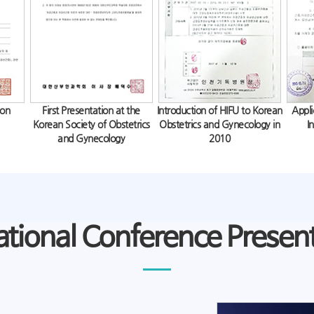
자궁근종, 여성들의
결혼 전 산부인과 '
재발하는 여성질환, 
요실금… 이제 방치
요실금 한 단계 더 
이제는 부끄러운 곳
여성질환 개선 도움 
심하면 우울증까지..
여성성형, 건강 지키
자궁근종치료 '하이푸
ion
First Presentation at the
Introduction of HIFU to Korean
Appli
자궁근종 치료 적출
Korean Society of Obstetrics
Obstetrics and Gynecology in
I
만성질염, 치료에 있
and Gynecology
2010
자궁근종 증상 보인
다양한 요실금원인…
재채기가 두려운 요
임신초기중절 방지하
월경과다의 대표적인 
자궁근종 하이푸 치
자궁근종수술 부담된
ational Conference Presen
자궁근종, 비침습적
자궁근종 증상, 비침
요실금수술, 신중한
극심한 생리통? 자
자궁근종 하이푸 치료