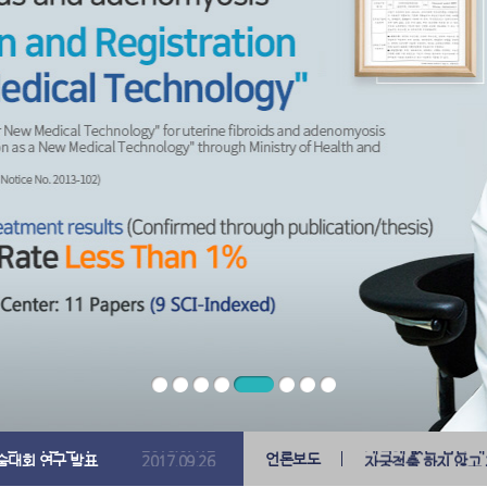
FU발표
2017.03.15
침습학회 발표
2023.07.13
피임법, 성공률 높은
학술대회 연구 발표
2022.10.20
재발률 높은 질염, 
학술대회 연구 발표
2018.10.04
여성 자신감 저하의 
회 심포지엄 참석
2018.07.12
계획에 없는 임신 대
학술대회 연구 발표
2017.09.26
언론보도
자궁적출 하지 않고
회 멤버 선출 학회 참석
2017.07.27
여성성병 조기 치료