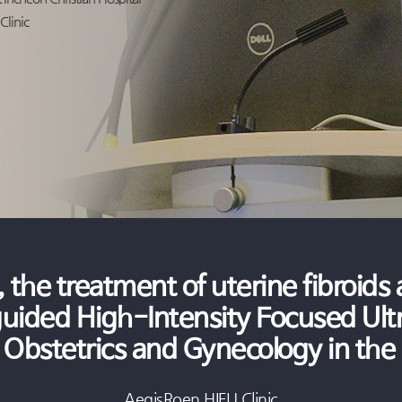
여성성병, 정기적인
자궁근종치료, 하이
Clinic
여성질환 방치하면 
원치 않는 임신, 올
여성성병 조기 치료
올바른 피임법 실천
임신에 악영향 가능성
산부인과 여성검진으
원치 않는 임신, 올
여성을 곤란하게 만드
올바른 피임법 사용
임신 계획이 있다면
'여성성형' 자신에게
임신 계획 있다면 
여름철 ' 여성요실금 
산부인과에 대한 오
자궁근종치료 사전에
우울증까지 유발할 수
, the treatment of uterine fibroid
올바른 피임을 위한
여성질환 도움 여성수
uided High-Intensity Focused Ul
극심한 생리통, 자궁
원치 않는 임신 막기
봄철 야외활동이 두려
o Obstetrics and Gynecology in the
자궁근종, 절제술 아
자궁근종 증상 발생
여성성형, 의료진 선
AegisRoen HIFU Clinic