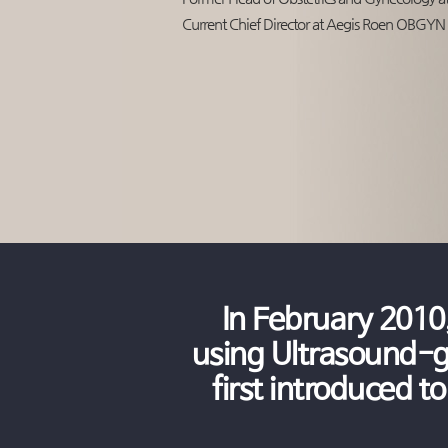
Current Chief Director at Aegis Roen OBGYN 
In February 2010
using Ultrasound-g
first introduced t