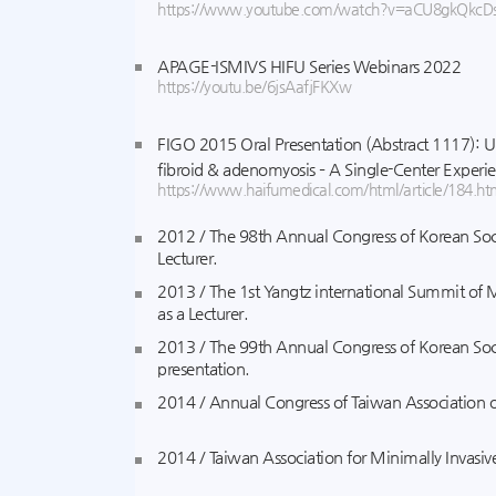
https://www.youtube.com/watch?v=aCU8gkQkcD
APAGE-ISMIVS HIFU Series Webinars 2022
https://youtu.be/6jsAafjFKXw
FIGO 2015 Oral Presentation (Abstract 1117): U
fibroid & adenomyosis – A Single-Center Experi
https://www.haifumedical.com/html/article/184.
2012 / The 98th Annual Congress of Korean Soci
Lecturer.
2013 / The 1st Yangtz international Summit of 
as a Lecturer.
2013 / The 99th Annual Congress of Korean Soci
presentation.
2014 / Annual Congress of Taiwan Association of
2014 / Taiwan Association for Minimally Invasiv