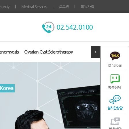
unity
Medical Services
로그인
회원가입
02.542.0100
enomyosis
Ovarian Cyst Sclerotherapy
ID : slroen
실시간상담