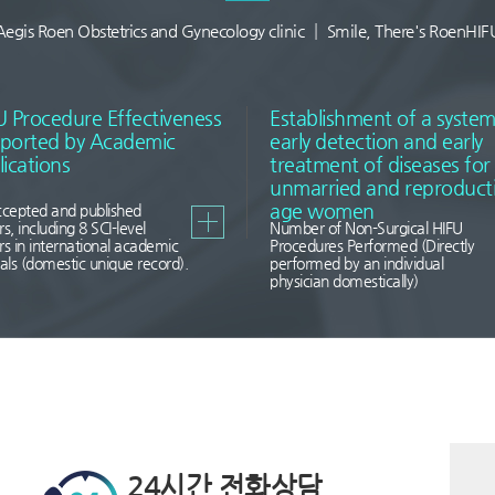
Aegis Roen Obstetrics and Gynecology clinic ┃ Smile, There's RoenHIF
U Procedure Effectiveness
Establishment of a system
ported by Academic
early detection and early
lications
treatment of diseases for
unmarried and reproducti
age women
ccepted and published
s, including 8 SCI-level
Number of Non-Surgical HIFU
s in international academic
Procedures Performed (Directly
als (domestic unique record).
performed by an individual
physician domestically)
24시간 전화상담