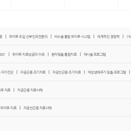
|
|
|
|
증
하이푸 도입 산부인과전문의
비수술 통합 하이푸 시스템
세계적인 경쟁력
1
|
|
|
0D'
하이푸 치료성공의 이유
환자맞춤 통합치료
재시술 프로그램
|
|
|
 자가진단
자궁근종 조기치료
자궁선근증 조기치료
여성생애주기 맞춤 프로그램
|
푸 치료
자궁근종 치료사례
|
 하이푸 치료
자궁선근증 치료사례