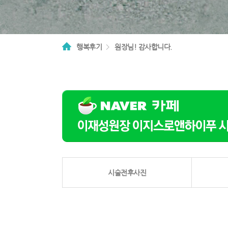
행복후기
원장님! 감사합니다.
2depth
영
역
시술전후사진