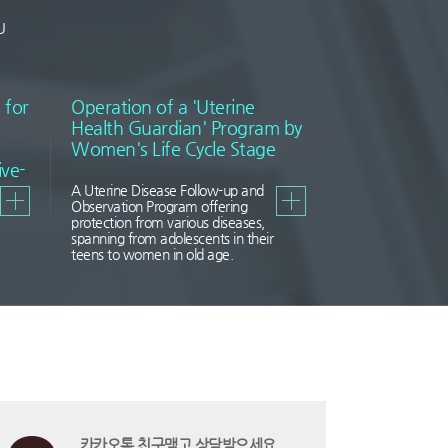
U
 for
Operation of a 'Uterine
Health Guardian' Program by
Women's Life Cycle Stage
ve-
A Uterine Disease Follow-up and
Observation Program offering
protection from various diseases,
spanning from adolescents in their
teens to women in old age.
카카오톡 친구맺고 상담받으세요