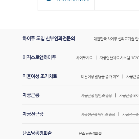
하이푸 도입 산부인과전문의
대한민국 하이푸 신의료기술 인
이지스로앤하이푸
|
하이푸치료
자궁질환치료 시스템 'JC20
미혼여성 조기치료
|
미혼여성 발병률 증가 이유
자궁근종
자궁근종
|
자궁근종 원인과 증상
자궁근종 하이
자궁선근증
|
자궁선근증 원인과 증상
자궁선근증
난소낭종경화술
난소낭종경화술