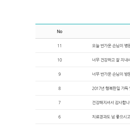
서
브
페
이
지
컨
텐
No
츠
11
오늘 반가운 손님이 병원
10
너무 건강하고 잘 지내셔
9
너무 반가운 손님이 방문
8
2017년 행복한일 가득 
7
건강해지셔서 감사합니다
6
치료경과도 넘 좋으시고 