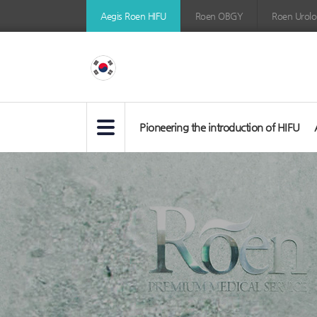
하
Aegis Roen HIFU
Roen OBGY
Roen Urolog
이
푸
후
기
Pioneering the introduction of HIFU
서
브
타
이
틀
영
역