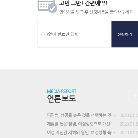
고민 그만! 간편예약!
약
전
화
화
번
연락처를 입력 후 신청버튼을 클릭해주세요
상
호,
담
카
톡
상
담,
신청하기
비
용
상
담,
문
자
상
담
바
로
언
질
실
가
론
문
시
MEDIA REPORT
기
보
과
간
언론보도
도
답
상
게
변
담
시
게
접
판
시
수
피임법, 성공률 높은 것을 선택하는 것이 중요해
2020.01.2
리
판
게
스
리
시
재발률 높은 질염, 여성성형으로 개선할 수 있어
2020.01.2
트
스
판
여성 자신감 저하의 원인, 여성성형 숙련도 갖춘 의료진 선택
2020.01.2
트
리
스