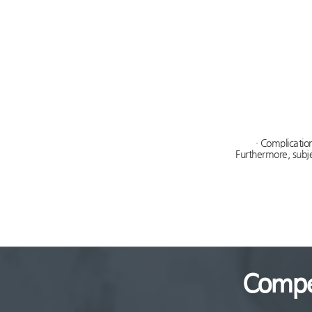
· Complicatio
Furthermore, subjec
Competitiveness
of
Successful
Treatment
Compe