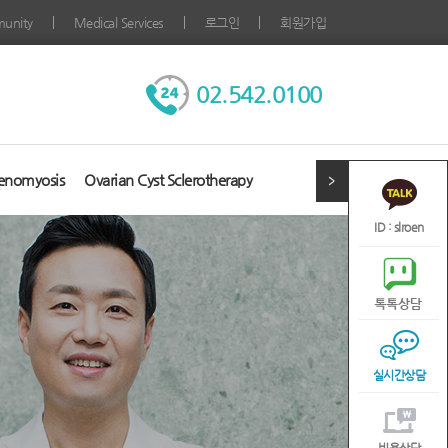
unity
Medical Services
로그인
회원가입
02.542.0100
enomyosis
Ovarian Cyst Sclerotherapy
ID : slroen
실시간상담