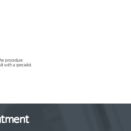
the procedure.
t with a specialist.
atment