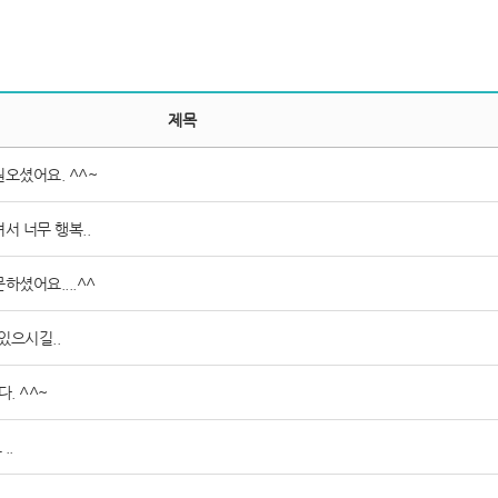
제목
오셨어요. ^^~
서 너무 행복..
하셨어요....^^
있으시길..
. ^^~
..