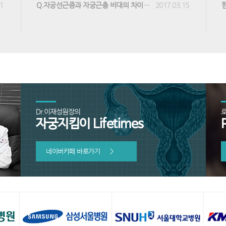
1
Q.자궁선근증과 자궁근층 비대의 차이는 무엇인가요?
2017.03.15
Dr.이재성원장의
자궁지킴이 Lifetimes
네이버카페 바로가기
>