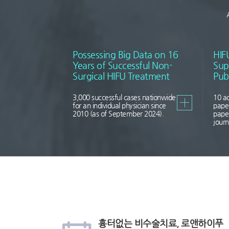
Possessing Big Data on 16
HIF
Years of Successful Non-
Sup
Surgical HIFU Treatment
Pub
3,000 successful cases nationwide
10 a
for an individual physician since
paper
2010 (as of September 2024).
paper
journ
간
24
상
편
시
담
흉터없는 비수술치료, 로앤하이푸
예
간
전