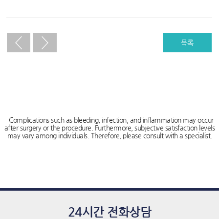
푸
치
료,
목록
하
이
푸,
하
이
· Complications such as bleeding, infection, and inflammation may occur
after surgery or the procedure. Furthermore, subjective satisfaction levels
푸
may vary among individuals. Therefore, please consult with a specialist.
비
용,
하
이
푸
24시간 전화상담