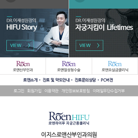
역
패
밀
리
수
SNS
사
로앤소개
진료 및 약도안내
진료문의상담
PC버전
상
배
이
내
너
트
로그인
회원가입
이용약관
개인정보보호방침
이메일무단수집거부
역
영
배
배
역
너
너
영
영
역
역
이지스로앤산부인과의원