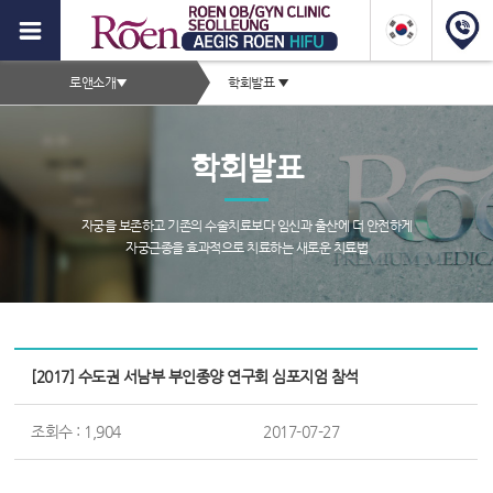
이
지
2depth
스
로앤소개
▼
학회발표
▼
메
로
서
뉴
브
앤
학회발표
타
하
이
이
틀
자궁을 보존하고 기존의 수술치료보다 임신과 출산에 더 안전하게
영
자궁근종을 효과적으로 치료하는 새로운 치료법
푸,
역
자
궁
서
근
브
[2017] 수도권 서남부 부인종양 연구회 심포지엄 참석
종
페
이
증
조회수 : 1,904
2017-07-27
지
컨
상,
텐