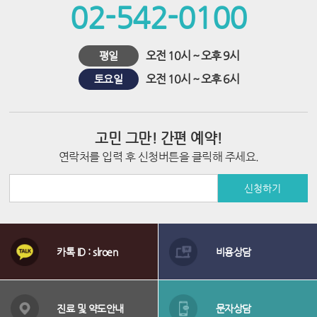
시
02-542-0100
술
오전 10시 ~ 오후 9시
평일
오전 10시 ~ 오후 6시
토요일
고민 그만! 간편 예약!
연락처를 입력 후 신청버튼을 클릭해 주세요.
신청하기
상
담
카톡 ID : slroen
비용상담
메
뉴
배
너
진료 및 약도안내
문자상담
영