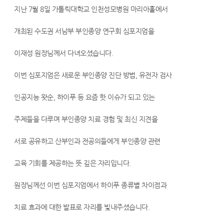
자
츠
지난 7월 8일 가톨릭대학교 인천성모병원 마리아홀에서
궁
개최된 수도권 서남부 부인종양 연구회 심포지엄을
근
종
이재성 원장님께서 다녀오셨습니다.
수
이번 심포지엄은 새로운 부인종양 진단 방법, 유전자 검사
술,
인공지능 왓순, 하이푸 등 요즘 핫 이슈가 되고 있는
자
궁
주제들을 다루며 부인종양 치료 경험 및 최신 지견을
근
서로 공유하고 산부인과 전공의들에게 부인종양 관련
종
교육 기회를 제공하는 뜻 깊은 자리입니다.
치
료,
원장님께선 이번 심포지엄에서 하이푸 종류별 차이점과
하
치료 효과에 대한 발표로 자리를 빛내주셨습니다.
이