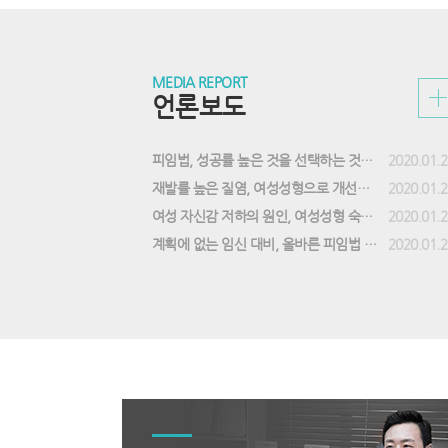
상
담
바
로
언
질
실
가
론
문
시
MEDIA REPORT
기
보
과
간
언론보도
도
답
상
게
변
담
시
게
접
판
시
수
피임법, 성공률 높은 것을 선택하는 것이 중요해
2020.01.2
리
판
게
스
리
시
재발률 높은 질염, 여성성형으로 개선할 수 있어
2020.01.2
트
스
판
여성 자신감 저하의 원인, 여성성형 숙련도 갖춘 의료진 선택
2020.01.2
트
리
스
계획에 없는 임신 대비, 올바른 피임법 실천해야
2020.01.2
트