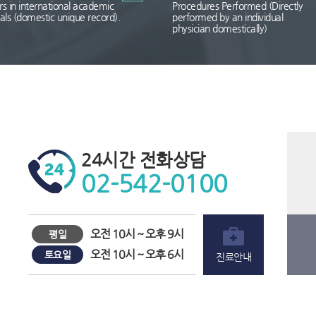
s in international academic
Procedures Performed (Directly
als (domestic unique record).
performed by an individual
physician domestically)
24시간 전화상담
02-542-0100
오전 10시 ~ 오후 9시
평일
오전 10시 ~ 오후 6시
토요일
진료안내