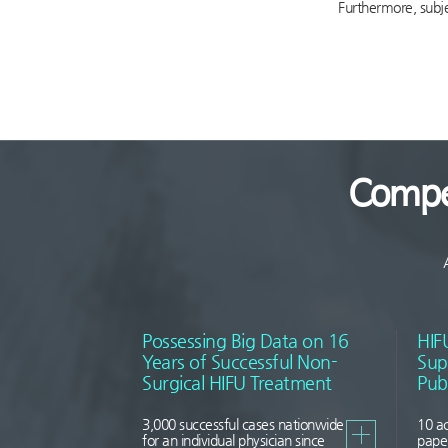
Furthermore, subjec
Competitiveness
of
Successful
Treatment
Compe
Possessing Big Data on 16
HIF
Years of Successful Non-
Sup
Surgical HIFU Treatment
Pub
3,000 successful cases nationwide
10 a
for an individual physician since
paper