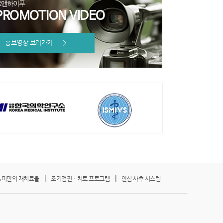
로앤하이푸
PROMOTION VIDEO
홍보영상 보러가기
>
|
|
%미만의 재치료율
조기검진ㆍ치료 프로그램
안심 사후 시스템