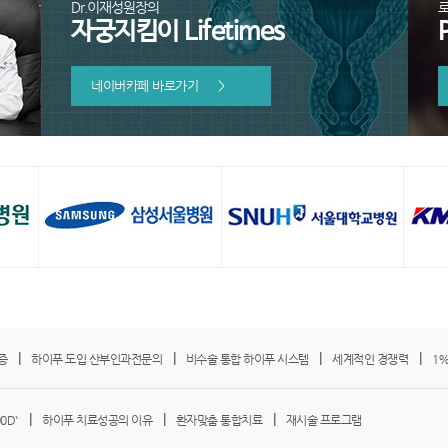
Dr.이재성원장의
자궁지킴이 Lifetimes
네이버카페 바로가기
>
|
|
|
|
증
하이푸 도입 산부인과전문의
비수술 통합 하이푸 시스템
세계적인 경쟁력
1
|
|
|
0D'
하이푸 치료성공의 이유
환자맞춤 통합치료
재시술 프로그램