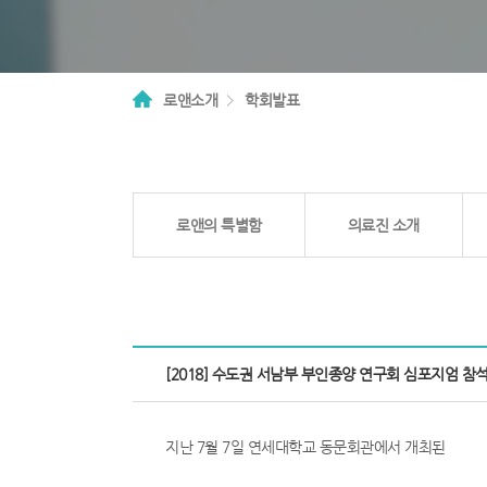
하
이
푸
로앤소개
학회발표
치
료,
하
2depth
이
영
로앤의 특별함
의료진 소개
역
푸,
하
이
서
푸
브
[2018] 수도권 서남부 부인종양 연구회 심포지엄 참
페
비
이
지
용,
컨
지난 7월 7일 연세대학교 동문회관에서 개최된
텐
하
츠