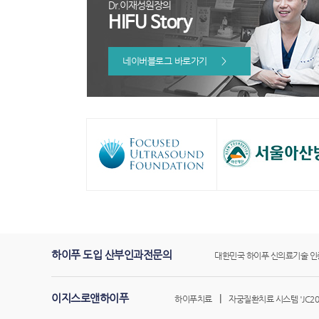
Dr.이재성원장의
HIFU Story
네이버블로그 바로가기
>
하이푸 도입 산부인과전문의
대한민국 하이푸 신의료기술 인
이지스로앤하이푸
|
하이푸치료
자궁질환치료 시스템 'JC20