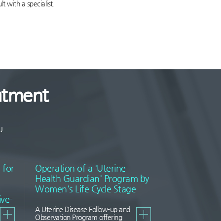
t with a specialist.
atment
U
 for
Operation of a 'Uterine
Health Guardian' Program by
Women's Life Cycle Stage
ve-
A Uterine Disease Follow-up and
Observation Program offering