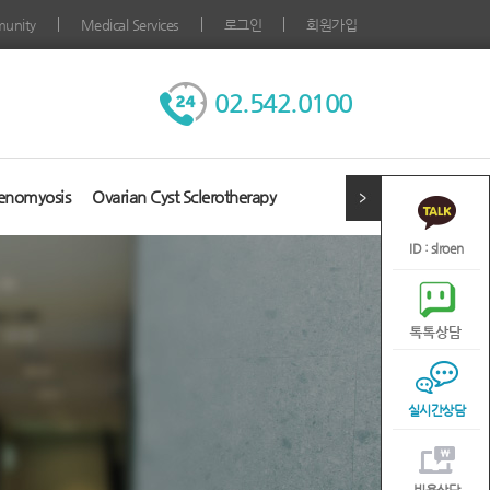
unity
Medical Services
로그인
회원가입
02.542.0100
enomyosis
Ovarian Cyst Sclerotherapy
ID : slroen
실시간상담