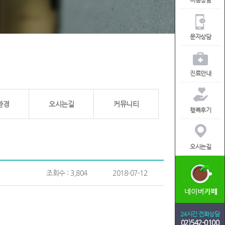
비용상담
문자상담
진료안내
환경
오시는길
커뮤니티
행복후기
오시는길
조회수 : 3,804
2018-07-12
24시간 전화상담
02)542-0100