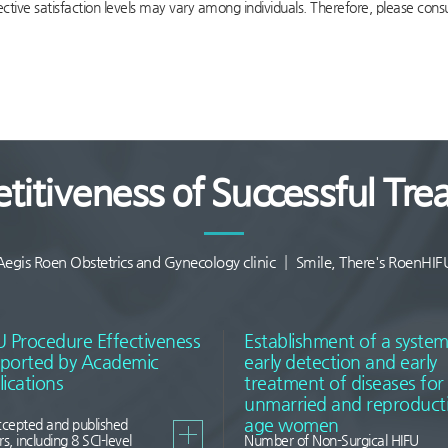
tive satisfaction levels may vary among individuals. Therefore, please consul
titiveness of Successful Tre
Aegis Roen Obstetrics and Gynecology clinic ┃ Smile, There's RoenHIF
U Procedure Effectiveness
Establishment of a system
ported by Academic
early detection and early
lications
treatment of diseases for
unmarried and reproducti
age women
ccepted and published
s, including 8 SCI-level
Number of Non-Surgical HIFU