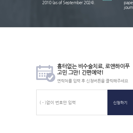
2010 (as of September 2024).
paper
journ
간
24
상
편
시
담
흉터없는 비수술치료, 로앤하이푸
예
간
전
고민 그만! 간편예약!
약
전
화
화
번
연락처를 입력 후 신청버튼을 클릭해주세요
상
호,
담
카
톡
상
담,
신청하기
비
용
상
담,
문
자