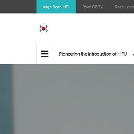
이
Aegis Roen HIFU
Roen OBGY
Roen Urolog
지
스
로
앤
하
Pioneering the introduction of HIFU
이
서
푸,
브
자
타
이
궁
틀
근
영
종
역
치
료,