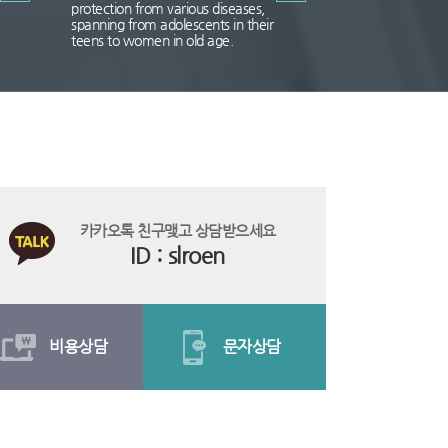
protection from various diseases,
spanning from adolescents in their
teens to women in old age.
카카오톡 친구맺고 상담받으세요
ID : slroen
비용상담
문자상담