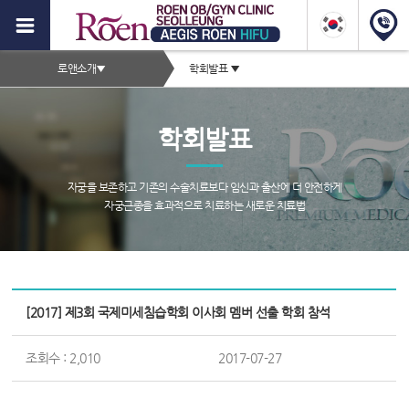
이
지
2depth
스
로앤소개
▼
학회발표
▼
메
로
서
뉴
브
앤
학회발표
타
하
이
이
틀
자궁을 보존하고 기존의 수술치료보다 임신과 출산에 더 안전하게
영
자궁근종을 효과적으로 치료하는 새로운 치료법
푸,
역
자
궁
서
근
브
[2017] 제3회 국제미세침습학회 이사회 멤버 선출 학회 참석
종
페
이
증
조회수 : 2,010
2017-07-27
지
컨
상,
텐