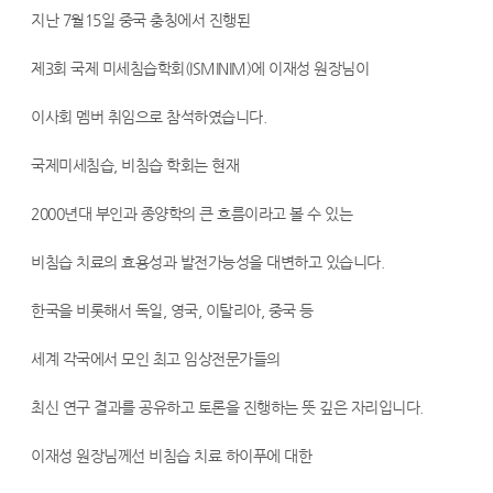
자
츠
지난 7월15일 중국 충칭에서 진행된
궁
제3회 국제 미세침습학회(ISMINIM)에 이재성 원장님이
근
종
이사회 멤버 취임으로 참석하였습니다.
수
국제미세침습, 비침습 학회는 현재
술,
2000년대 부인과 종양학의 큰 흐름이라고 볼 수 있는
자
궁
비침습 치료의 효용성과 발전가능성을 대변하고 있습니다.
근
한국을 비롯해서 독일, 영국, 이탈리아, 중국 등
종
세계 각국에서 모인 최고 임상전문가들의
치
료,
최신 연구 결과를 공유하고 토론을 진행하는 뜻 깊은 자리입니다.
하
이재성 원장님께선 비침습 치료 하이푸에 대한
이