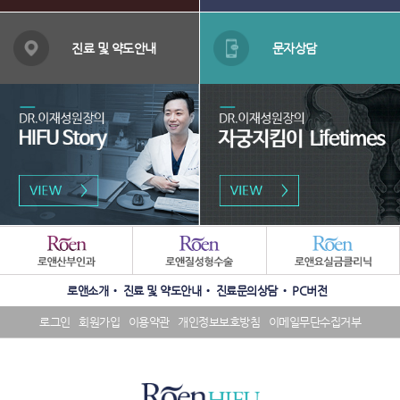
뉴
배
너
진료 및 약도안내
문자상담
영
역
패
밀
리
수
SNS
사
로앤소개
진료 및 약도안내
진료문의상담
PC버전
상
배
이
내
너
트
로그인
회원가입
이용약관
개인정보보호방침
이메일무단수집거부
역
영
배
배
역
너
너
영
영
역