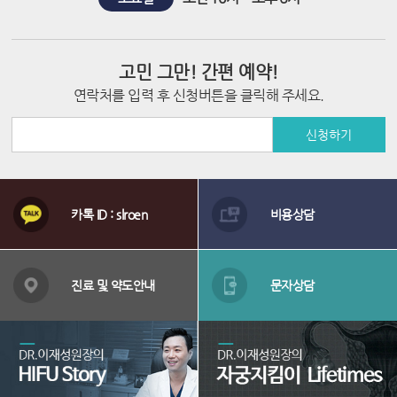
고민 그만! 간편 예약!
연락처를 입력 후 신청버튼을 클릭해 주세요.
신청하기
상
담
카톡 ID : slroen
비용상담
메
뉴
배
너
진료 및 약도안내
문자상담
영
역