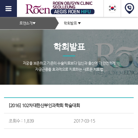
이
지
2depth
스
로앤소개
▼
학회발표
▼
메
로
서
뉴
브
앤
학회발표
타
하
이
이
틀
자궁을 보존하고 기존의 수술치료보다 임신과 출산에 더 안전하게
영
자궁근종을 효과적으로 치료하는 새로운 치료법
푸,
역
자
궁
서
근
브
[2016] 102차대한산부인과학회 학술대회
종
페
이
증
조회수 : 1,839
2017-03-15
지
컨
상,
텐