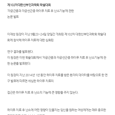
자
츠
제102차대한산부인과학회 학술대회
궁
‘자궁근종과 자궁선근증 하이푸 치료 후 난소기능’에 관한
논문 발표
근
종
이재성 원장이 지난 9월23~24일 양일간 개최된 제102차 대한산부인과학회 학술대
수
회에 참석해 하이푸 치료에 대한 심화된
술,
자
연구 결과를 발표했다.
이 원장은 이번 학술대회에서 ‘자궁근종과 자궁선근증 하이푸 치료 후 난소기능’에 관
궁
한 논문을 발표했다.
근
이 원장의 지난 2014년 1년 동안 하이푸 치료를 받은 환자의 데이터를 바탕으로 한 연
종
구 발표에 따르면 세심한 하이푸 치료의
치
료,
접근은 하이푸 치료 후 난소의 기능에 큰 영향을 주지 않는다.
하
이
하이푸 치료 후 난소에 어떤 영향이 있을지는 임신을 원하는 여성에게는 매우 중요한