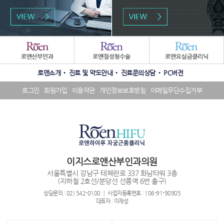
패
밀
리
수
SNS
사
로앤소개
진료 및 약도안내
진료문의상담
PC버전
상
배
이
내
너
트
로그인
회원가입
이용약관
개인정보보호방침
이메일무단수집거부
역
영
배
배
역
너
너
영
영
역
역
이지스로앤산부인과의원
서울특별시 강남구 테헤란로 337 화남타워 3층
(지하철 2호선/분당선 선릉역 6번 출구)
상담문의 : 02) 542-0100 ┃ 사업자등록번호 : 106-91-90905
대표자 : 이재성