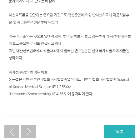
문제이기도 하다. 난소는 배란과
푸
치
여성호르몬을 담당하는 중요한 기관으로 악성종양에 의한 방사선치료나 자궁적출수
료,
술 및 자궁동맥색전술 후에 난소의
하
기능이 감소되는 것으로 알려져 있어, 하이푸 치료가 늘고 있는 현재의 시점에 매우 흥
이
미롭고 중요한 주제로 언급되고 있다.
이번 대한산부인과학회 학술대회에서 발표된 연구논문은 현재 국제학술지에 제출된
푸,
상태이다.
하
이
이재성 원장의 하이푸 치료
논문들은 대한 산부인과학회 국제학술저널 외에도 대한 의학회 국제학술지 'Journal
푸
of Korean Medical Science (IF 1.256)’와
비
'Ultrasonics Sonochemistry (IF 4.556)'에 등재되어 있다.
용,
하
이
목록
푸