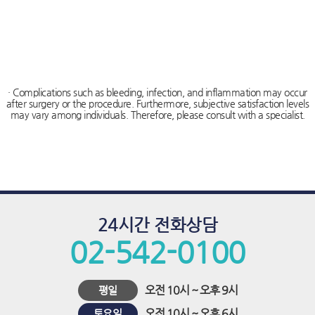
시
술
· Complications such as bleeding, infection, and inflammation may occur
after surgery or the procedure. Furthermore, subjective satisfaction levels
may vary among individuals. Therefore, please consult with a specialist.
24시간 전화상담
02-542-0100
오전 10시 ~ 오후 9시
평일
오전 10시 ~ 오후 6시
토요일