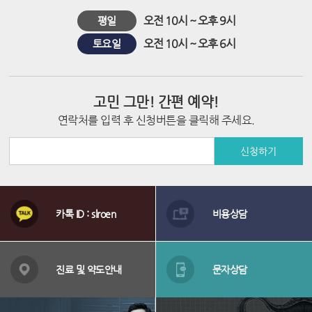
오전 10시 ~ 오후 9시
평일
오전 10시 ~ 오후 6시
토요일
고민 그만! 간편 예약!
연락처를 입력 후 신청버튼을 클릭해 주세요.
신청하기
상
담
카톡 ID : slroen
비용상담
메
뉴
배
너
진료 및 약도안내
문자상담
영
역