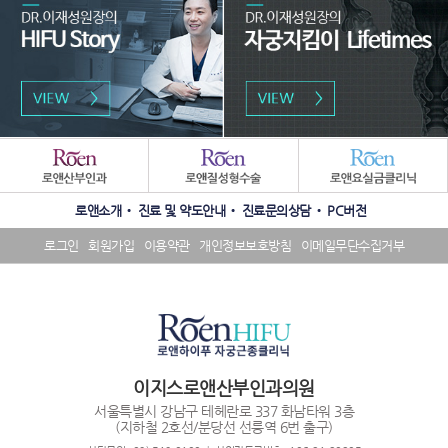
패
밀
리
수
SNS
사
로앤소개
진료 및 약도안내
진료문의상담
PC버전
상
배
이
내
너
트
로그인
회원가입
이용약관
개인정보보호방침
이메일무단수집거부
역
영
배
배
역
너
너
영
영
역
역
이지스로앤산부인과의원
서울특별시 강남구 테헤란로 337 화남타워 3층
(지하철 2호선/분당선 선릉역 6번 출구)