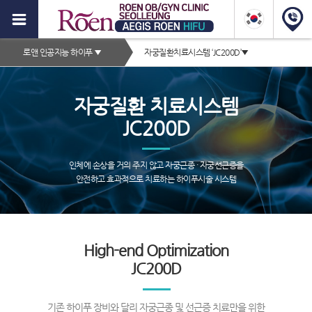
이
지
2depth
스
로앤 인공지능 하이푸
▼
자궁질환치료시스템 ‘JC200D’
▼
메
로
서
뉴
브
앤
자궁질환 치료시스템
타
하
이
JC200D
이
틀
영
푸,
인체에 손상을 거의 주지 않고 자궁근종 · 자궁선근증을
역
안전하고 효과적으로 치료하는 하이푸시술 시스템
자
궁
근
서
High-end Optimization
종
브
JC200D
증
페
이
상,
지
기존 하이푸 장비와 달리 자궁근종 및 선근증 치료만을 위한