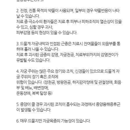
2. 진정, 진통 목적의 약물이 사용되며, 일부의 경우 약물반응이 나타
날 수 있습니다.
치료 중 극소수의 환자들은 치료 후 피부나 피하조직의 열손상이 있을
수 있고, 심할 경우 괴사,
피부감염 등의 현상이 있을 수 있습니다.
3. 드물게 자궁내막과 인접된 근종은 치료시 잔여물들이 외음부를 통
하여 흘러 나올 수 있습니다.
치료 후 괴사된 금종의 감염, 자궁천공, 치료부위까지의 감염전이가
유발될 수도 있습니다.
4. 자궁 주위는 많은 주요 장기와 조직, 신경들이 있으므로 드물게 자
궁 주위의 장기 혹은 조직에
위험이 있습니다. (장천공, 방광천공, 하지감각장애 및 관절장애, 회음
부 및 배뇨, 배변장애,
운동장애, 복벽 탈장 등)
5. 종양이 클 경우 괴사된 조직이 흡수되는 과정에서 종양용해증후군
이 발생될 수 있습니다.
6. 매우 드물지만 자궁육종의 가능성이 있습니다.