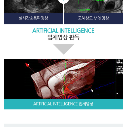
푸
치
료,
하
이
푸,
하
이
푸
비
용,
하
이
푸