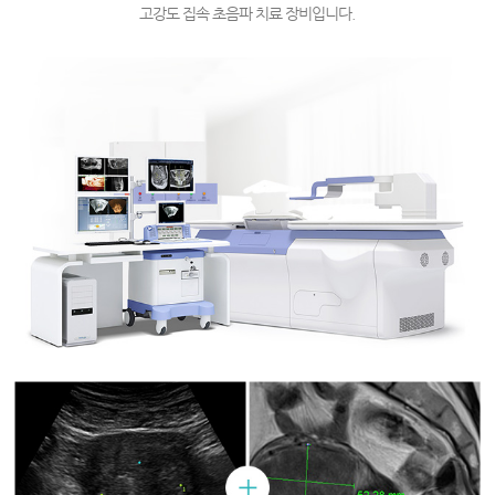
컨
자
고강도 집속 초음파 치료 장비입니다.
텐
궁
츠
근
종
수
술,
자
궁
근
종
치
료,
하
이