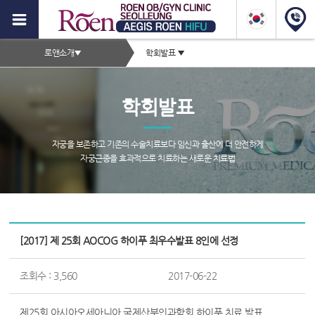
이
지
2depth
스
로앤소개
▼
학회발표
▼
메
로
서
뉴
브
앤
학회발표
타
하
이
이
틀
자궁을 보존하고 기존의 수술치료보다 임신과 출산에 더 안전하게
영
자궁근종을 효과적으로 치료하는 새로운 치료법
푸,
역
자
궁
서
근
브
[2017] 제 25회 AOCOG 하이푸 최우수발표 8인에 선정
종
페
이
증
조회수 : 3,560
2017-06-22
지
컨
상,
텐
제25회 아시아오세아니아 국제산부인과학회 하이푸 치료 발표