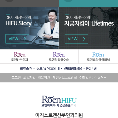
역
패
밀
리
수
SNS
사
로앤소개
진료 및 약도안내
진료문의상담
PC버전
상
배
이
내
너
트
로그인
회원가입
이용약관
개인정보보호방침
이메일무단수집거부
역
영
배
배
역
너
너
영
영
역
역
이지스로앤산부인과의원