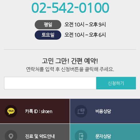
시
02-542-0100
술
오전 10시 ~ 오후 9시
평일
오전 10시 ~ 오후 6시
토요일
고민 그만! 간편 예약!
연락처를 입력 후 신청버튼을 클릭해 주세요.
신청하기
상
담
카톡 ID : slroen
비용상담
메
뉴
배
너
진료 및 약도안내
문자상담
영