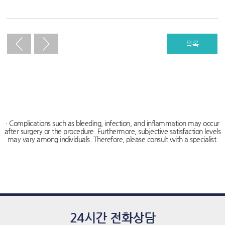
푸
치
료,
목록
하
이
푸,
하
이
· Complications such as bleeding, infection, and inflammation may occur
after surgery or the procedure. Furthermore, subjective satisfaction levels
푸
may vary among individuals. Therefore, please consult with a specialist.
비
용,
하
이
푸
24시간 전화상담