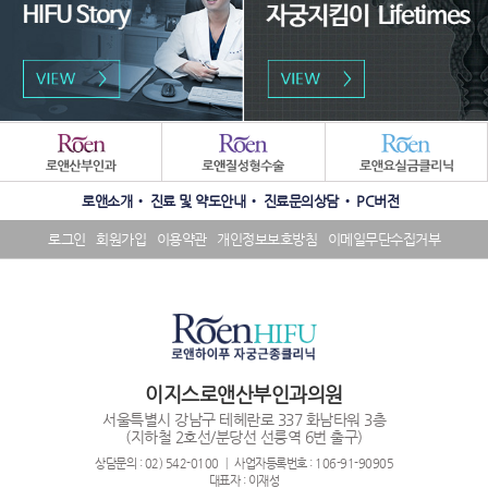
패
밀
리
수
SNS
사
로앤소개
진료 및 약도안내
진료문의상담
PC버전
상
배
이
내
너
트
로그인
회원가입
이용약관
개인정보보호방침
이메일무단수집거부
역
영
배
배
역
너
너
영
영
역
역
이지스로앤산부인과의원
서울특별시 강남구 테헤란로 337 화남타워 3층
(지하철 2호선/분당선 선릉역 6번 출구)
상담문의 : 02) 542-0100 ┃ 사업자등록번호 : 106-91-90905
대표자 : 이재성