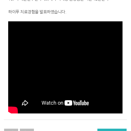
자
츠
궁
하이푸 치료경험을 발표하였습니다.
근
종
수
술,
자
궁
근
종
치
료,
하
이