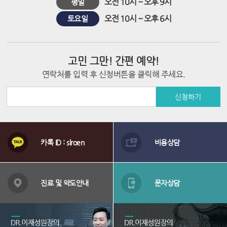
오전 10시 ~ 오후 9시
평일
시
오전 10시 ~ 오후 6시
토요일
술
고민 그만! 간편 예약!
연락처를 입력 후 신청버튼을 클릭해 주세요.
신청하기
상
담
카톡 ID : slroen
비용상담
메
뉴
배
너
진료 및 약도안내
문자상담
영
역