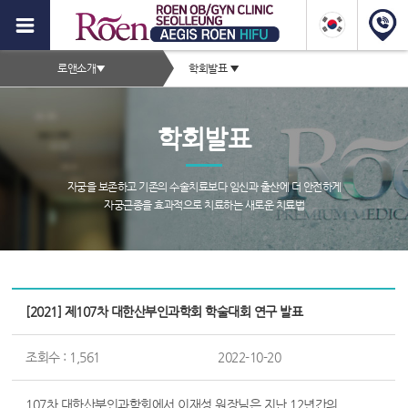
이
지
2depth
스
로앤소개
▼
학회발표
▼
메
로
서
뉴
브
앤
학회발표
타
하
이
이
틀
자궁을 보존하고 기존의 수술치료보다 임신과 출산에 더 안전하게
영
자궁근종을 효과적으로 치료하는 새로운 치료법
푸,
역
자
궁
서
근
브
[2021] 제107차 대한산부인과학회 학술대회 연구 발표
종
페
이
증
조회수 : 1,561
2022-10-20
지
컨
상,
텐
107차 대한산부인과학회에서 이재성 원장님은 지난 12년간의