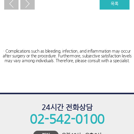
푸
목록
치
료,
하
이
푸,
· Complications such as bleeding, infection, and inflammation may occur
after surgery or the procedure. Furthermore, subjective satisfaction levels
하
may vary among individuals. Therefore, please consult with a specialist.
이
푸
비
용,
24시간 전화상담
하
02-542-0100
이
푸