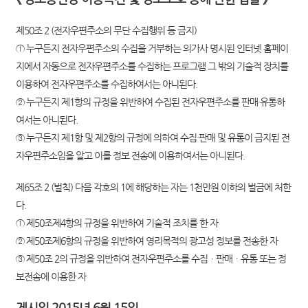
자
궁
제50조 2 (전자우편주소의 무단 수집행위 등 금지)
① 누구든지 전자우편주소의 수집을 거부하는 의가사 명시된 인터넷 홈페이
근
지에서 자동으로 전자우편주소를 수집하는 프로그램 그 밖의 기술적 장치를
종
이용하여 전자우편주소를 수집하여서는 아니된다.
수
② 누구든지 제1항의 규정을 위반하여 수집된 전자우편주소를 판매·유통하
술,
여서는 아니된다.
자
③ 누구든지 제1항 및 제2항의 규정에 의하여 수집·판매 및 유통이 금지된 전
자우편주소임을 알고 이를 정보 전송에 이용하여서는 아니된다.
궁
근
제65조 2 (벌칙) 다음 각호의 1에 해당하는 자는 1천만원 이하의 벌금에 처한
종
다.
① 제50조제4항의 규정을 위반하여 기술적 조치를 한 자
치
② 제50조제6항의 규정을 위반하여 영리목적의 광고성 정보를 전송한 자
료,
③ 제50조 2의 규정을 위반하여 전자우편주소를 수집ㆍ판매ㆍ유통 또는 정
하
보전송에 이용한 자
이
게시일 2015년 6월 15일