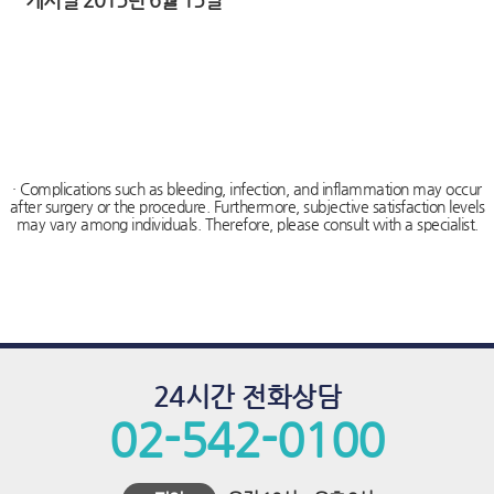
푸
치
료,
하
이
푸,
· Complications such as bleeding, infection, and inflammation may occur
after surgery or the procedure. Furthermore, subjective satisfaction levels
하
may vary among individuals. Therefore, please consult with a specialist.
이
푸
비
용,
24시간 전화상담
하
02-542-0100
이
푸