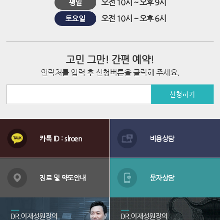
오전 10시 ~ 오후 9시
평일
시
오전 10시 ~ 오후 6시
토요일
술
고민 그만! 간편 예약!
연락처를 입력 후 신청버튼을 클릭해 주세요.
신청하기
상
담
카톡 ID : slroen
비용상담
메
뉴
배
너
진료 및 약도안내
문자상담
영
역