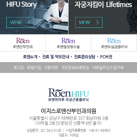
패
밀
리
수
SNS
사
로앤소개
진료 및 약도안내
진료문의상담
PC버전
상
배
이
내
너
트
로그인
회원가입
이용약관
개인정보보호방침
이메일무단수집거부
역
영
배
배
역
너
너
영
영
역
역
이지스로앤산부인과의원
서울특별시 강남구 테헤란로 337 화남타워 3층
(지하철 2호선/분당선 선릉역 6번 출구)
상담문의 : 02) 542-0100 ┃ 사업자등록번호 : 106-91-90905
대표자 : 이재성