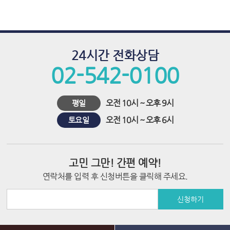
푸
치
료,
24시간 전화상담
하
02-542-0100
이
푸,
오전 10시 ~ 오후 9시
하
평일
이
오전 10시 ~ 오후 6시
토요일
푸
비
고민 그만! 간편 예약!
용,
연락처를 입력 후 신청버튼을 클릭해 주세요.
하
신청하기
이
푸
상