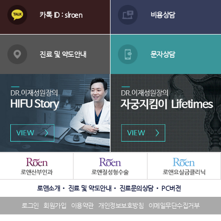
시
담
카톡 ID : slroen
비용상담
메
술
뉴
배
너
진료 및 약도안내
문자상담
영
역
패
밀
리
수
SNS
사
로앤소개
진료 및 약도안내
진료문의상담
PC버전
상
배
이
내
너
트
로그인
회원가입
이용약관
개인정보보호방침
이메일무단수집거부
역
영
배