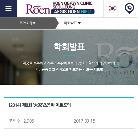
이
지
2depth
스
로앤소개
▼
학회발표
▼
메
로
서
뉴
브
앤
학회발표
타
하
이
이
틀
자궁을 보존하고 기존의 수술치료보다 임신과 출산에 더 안전하게
영
자궁근종을 효과적으로 치료하는 새로운 치료법
푸,
역
자
궁
서
근
[2014] 제8회 ‘大家’초음파 치료포럼
브
종
페
이
증
조회수 : 2,906
2017-03-15
지
컨
상,
텐