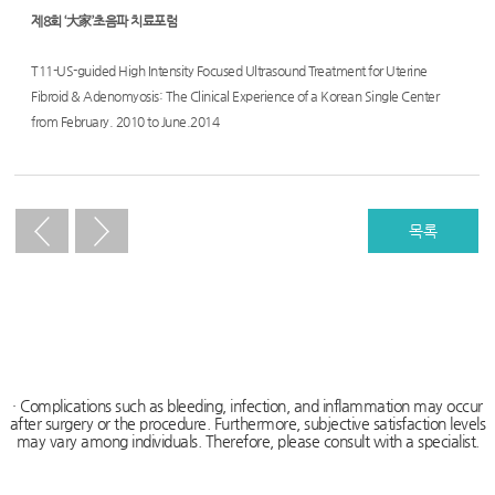
자
츠
제8회 ‘大家’초음파 치료포럼
궁
T11-US-guided High Intensity Focused Ultrasound Treatment for Uterine
근
Fibroid & Adenomyosis: The Clinical Experience of a Korean Single Center
종
from February. 2010 to June.2014
수
술,
자
목록
궁
근
종
치
료,
· Complications such as bleeding, infection, and inflammation may occur
after surgery or the procedure. Furthermore, subjective satisfaction levels
하
may vary among individuals. Therefore, please consult with a specialist.
이