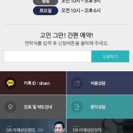
오전 10시 ~ 오후 9시
평일
시
오전 10시 ~ 오후 6시
토요일
술
고민 그만! 간편 예약!
연락처를 입력 후 신청버튼을 클릭해 주세요.
신청하기
상
담
카톡 ID : slroen
비용상담
메
뉴
배
너
진료 및 약도안내
문자상담
영
역