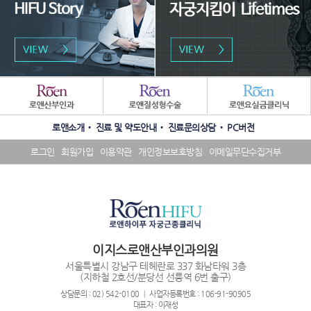
패
밀
리
수
SNS
사
로앤소개
진료 및 약도안내
진료문의상담
PC버전
상
배
이
내
너
트
로그인
회원가입
이용약관
개인정보보호방침
이메일무단수집거부
역
영
배
배
역
너
너
영
영
역
역
이지스로앤산부인과의원
서울특별시 강남구 테헤란로 337 화남타워 3층
(지하철 2호선/분당선 선릉역 6번 출구)
상담문의 : 02) 542-0100 ┃ 사업자등록번호 : 106-91-90905
대표자 : 이재성