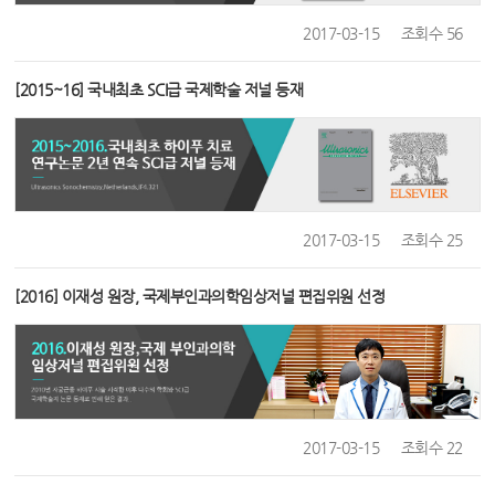
자
츠
2017-03-15
조회수 56
궁
근
[2015~16] 국내최초 SCI급 국제학술 저널 등재
종
수
술,
자
2017-03-15
조회수 25
궁
근
[2016] 이재성 원장, 국제부인과의학임상저널 편집위원 선정
종
치
료,
하
2017-03-15
조회수 22
이