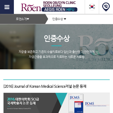
이
지
2depth
스
로앤소개
▼
인증수상
▼
메
로
서
뉴
브
앤
인증수상
타
하
이
이
틀
자궁을 보존하고 기존의 수술치료보다 임신과 출산에 더 안전하게
영
자궁근종을 효과적으로 치료하는 새로운 치료법
푸,
역
자
궁
서
근
브
[2016] Journal of Korean Medical Science저널 논문 등재
종
페
이
증
지
컨
상,
텐