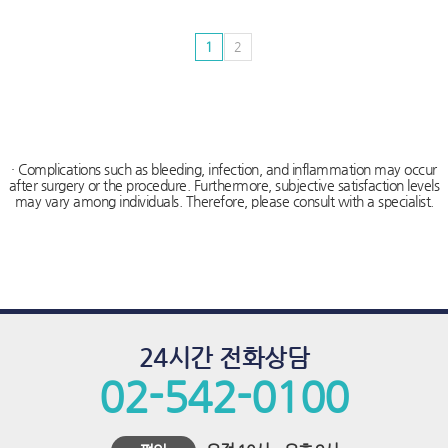
푸
치
1
2
료,
하
이
푸,
· Complications such as bleeding, infection, and inflammation may occur
after surgery or the procedure. Furthermore, subjective satisfaction levels
하
may vary among individuals. Therefore, please consult with a specialist.
이
푸
비
용,
24시간 전화상담
하
02-542-0100
이
푸