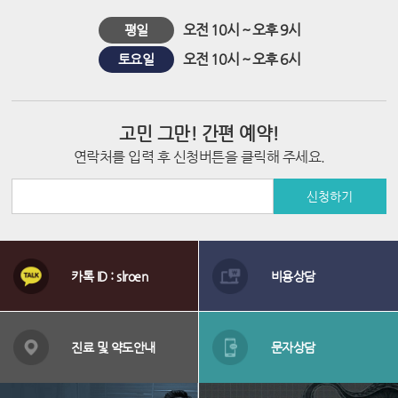
시
오전 10시 ~ 오후 9시
평일
술
오전 10시 ~ 오후 6시
토요일
고민 그만! 간편 예약!
연락처를 입력 후 신청버튼을 클릭해 주세요.
신청하기
상
담
카톡 ID : slroen
비용상담
메
뉴
배
너
진료 및 약도안내
문자상담
영
역