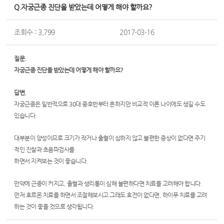
자
브
Q.자궁근종 진단을 받았는데 어떻게 해야 할까요?
페
궁
이
조회수 : 3,799
2017-03-16
지
근
컨
종
텐
질문.
츠
수
자궁근종 진단을 받았는데 어떻게 해야 할까요?
술,
답변.
자
자궁근종은 일반적으로 30대 중후반부터 흔하지만 비교적 이른 나이에도 생길 수도
궁
있습니다.
근
대부분이 양성이므로 크기가 작거나 출혈이 심하지 않고 불편한 증상이 없다면 주기
종
적인 진찰과 초음파검사를
하면서 지켜보는 것이 좋습니다.
치
료,
만약에 근종이 커지고, 출혈과 생리통이 심해 불편하다면 치료를 고려해야 합니다.
먼저 호르몬 치료를 하면서 조절해보시고 그래도 호전이 없다면, 하이푸 치료를 고려
하
하는 것이 좋을 것으로 생각됩니다.
이