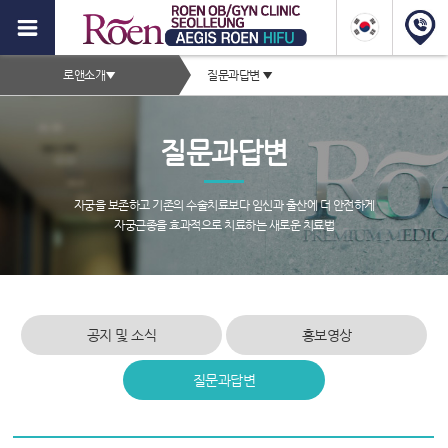
이
지
2depth
스
로앤소개
▼
질문과답변
▼
메
로
서
뉴
브
앤
질문과답변
타
하
이
이
틀
자궁을 보존하고 기존의 수술치료보다 임신과 출산에 더 안전하게
영
자궁근종을 효과적으로 치료하는 새로운 치료법
푸,
역
자
궁
근
공지 및 소식
홍보영상
종
질문과답변
증
상,
서