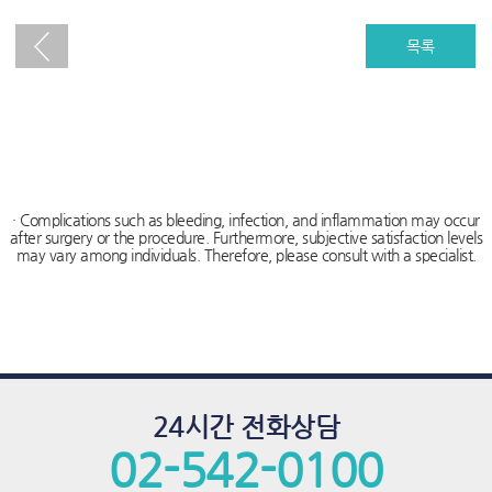
푸
치
목록
료,
하
이
푸,
하
· Complications such as bleeding, infection, and inflammation may occur
after surgery or the procedure. Furthermore, subjective satisfaction levels
이
may vary among individuals. Therefore, please consult with a specialist.
푸
비
용,
하
24시간 전화상담
이
02-542-0100
푸